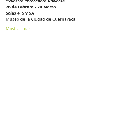
"Nuestro Perecedero Universo"
26 de Febrero - 24 Marzo
Salas 4, 5 y 5A
Museo de la Ciudad de Cuernavaca 
Mostrar más
Compartir este evento
MIRIAM PÉREZ
itzaatmiriam@gmail.com
miriamperez.mx