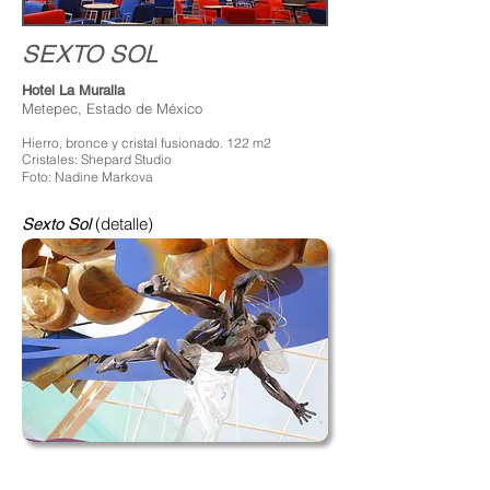
SEXTO SOL
Hotel La Muralla
Metepec, Estado de México
Hierro, bronce y cristal fusionado. 122 m2
Cristales: Shepard Studio
Foto: Nadine Markova
(detalle)
Sexto Sol